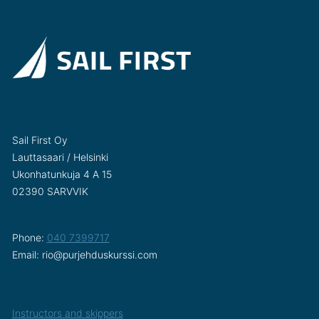
Sail First Oy
Lauttasaari / Helsinki
Ukonhatunkuja 4 A 15
02390 SARVVIK
Phone:
040 7399717
Email: rio@purjehduskurssi.com
Instructors and skippers