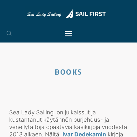
Siirry
sisältöön
BOOKS
Sea Lady Sailing on julkaissut ja
kustantanut käytännön purjehdus- ja
veneilytaitoja opastavia käsikirjoja vuodesta
2013 alkaen. Näitä
Ivar Dedekamin
kirjoja