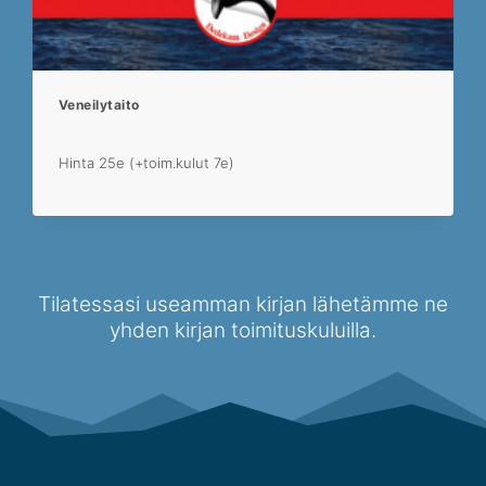
Veneilytaito
Hinta 25e (+toim.kulut 7e)
Tilatessasi useamman kirjan lähetämme ne
yhden kirjan toimituskuluilla.