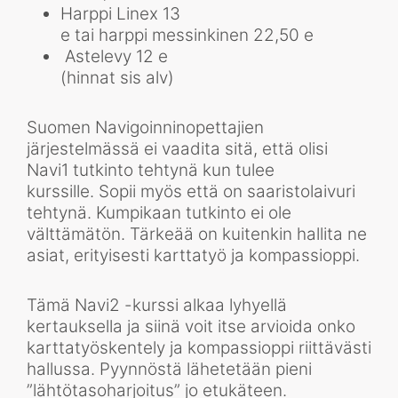
Harppi Linex 13
e tai harppi messinkinen 22,50 e
Astelevy 12 e
(hinnat sis alv)
Suomen Navigoinninopettajien
järjestelmässä ei vaadita sitä, että olisi
Navi1 tutkinto tehtynä kun tulee
kurssille. Sopii myös että on saaristolaivuri
tehtynä. Kumpikaan tutkinto ei ole
välttämätön. Tärkeää on kuitenkin hallita ne
asiat, erityisesti karttatyö ja kompassioppi.
Tämä Navi2 -kurssi alkaa lyhyellä
kertauksella ja siinä voit itse arvioida onko
karttatyöskentely ja kompassioppi riittävästi
hallussa. Pyynnöstä lähetetään pieni
”lähtötasoharjoitus” jo etukäteen.