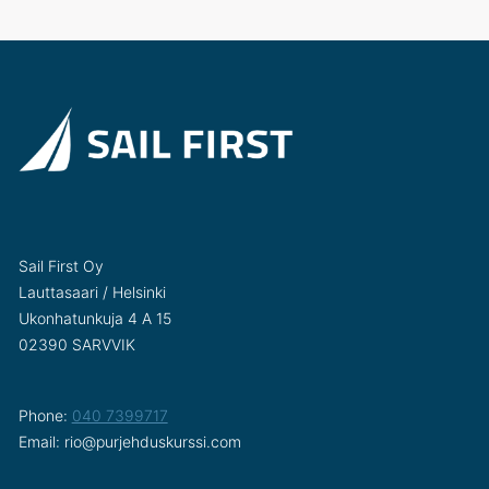
Sail First Oy
Lauttasaari / Helsinki
Ukonhatunkuja 4 A 15
02390 SARVVIK
Phone:
040 7399717
Email: rio@purjehduskurssi.com