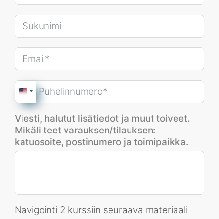
U
n
i
Viesti, halutut lisätiedot ja muut toiveet.
t
Mikäli teet varauksen/tilauksen:
e
katuosoite, postinumero ja toimipaikka.
d
S
t
a
t
Navigointi 2 kurssiin seuraava materiaali
e