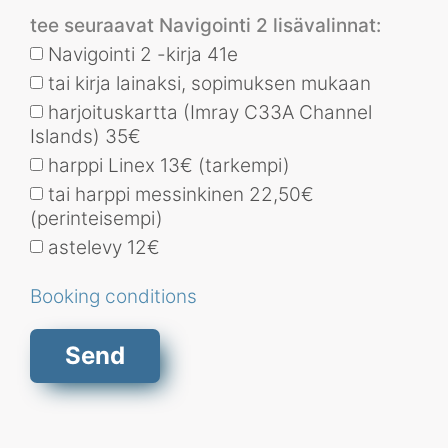
s
tee seuraavat Navigointi 2 lisävalinnat:
+
Navigointi 2 -kirja 41e
1
tai kirja lainaksi, sopimuksen mukaan
harjoituskartta (Imray C33A Channel
Islands) 35€
harppi Linex 13€ (tarkempi)
tai harppi messinkinen 22,50€
(perinteisempi)
astelevy 12€
Booking conditions
Send