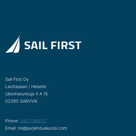
Sail First Oy
Lauttasaari / Helsinki
Ukonhatunkuja 4 A 15
02390 SARVVIK
Phone:
040 7399717
Email: rio@purjehduskurssi.com