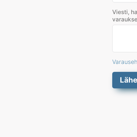
Viesti, h
varaukse
Varause
Lähe