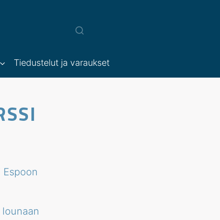
Tiedustelut ja varaukset
RSSI
17 Espoon
a lounaan