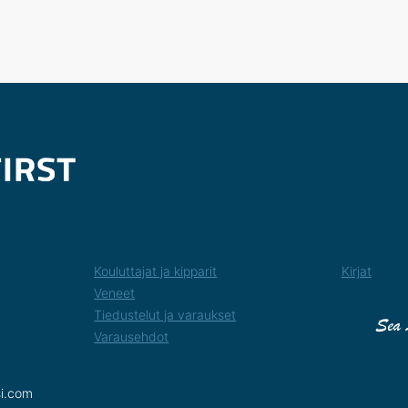
Kouluttajat ja kipparit
Kirjat
Veneet
Tiedustelut ja varaukset
Varausehdot
si.com