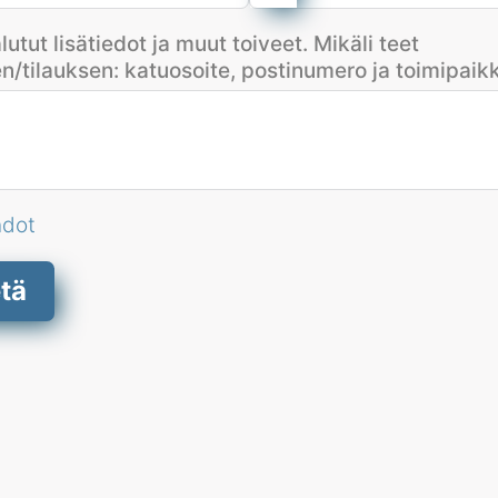
alutut lisätiedot ja muut toiveet. Mikäli teet
n/tilauksen: katuosoite, postinumero ja toimipaik
hdot
tä