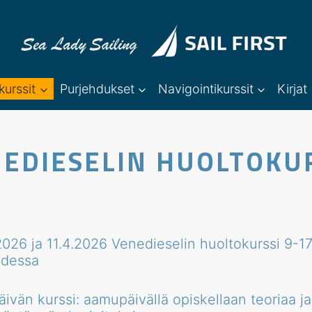
kurssit
Purjehdukset
Navigointikurssit
Kirjat
EDIESELIN HUOLTOKU
2026 ja 11.4.2026 Venedieselin huoltokurssi 9-
hdessa
ivän kurssi: aamupäivällä opiskellaan teoriaa j