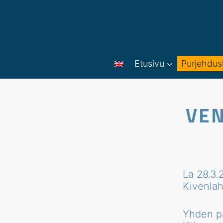
Siirry
sisältöön
Etusivu
Purjehdus
VEN
La 28.3.
Kivenla
Yhden pä