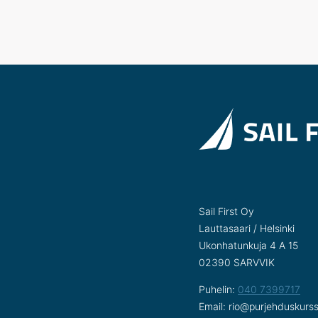
Sail First Oy
Lauttasaari / Helsinki
Ukonhatunkuja 4 A 15
02390 SARVVIK
Puhelin:
040 7399717
Email: rio@purjehduskurs