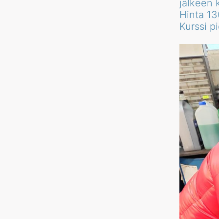
jälkeen 
Hinta 130
Kurssi p