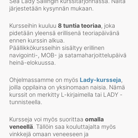
Sea Lady Sailingin kurssitarjonnassa. Näitä
järjestetään kysynnän mukaan.
Kursseihin kuuluu
8 tuntia teoriaa
, joka
pidetään yleensä erillisenä teoriapäivänä
ennen kurssin alkua.
Päällikkökursseihin sisältyy erillinen
navigointi-, MOB- ja satamaharjoittelupäivä
heinä-elokuussa.
Ohjelmassamme on myös
Lady-kursseja
,
joilla oppilaina on yksinomaan naisia. Nämä
kurssit on merkitty L-kirjaimella tai LADY -
tunnisteella.
Kursseja voi myös suorittaa
omalla
veneellä
. Tällöin saa kouluttajalta myös
vinkkejä omaan veneeseen ja