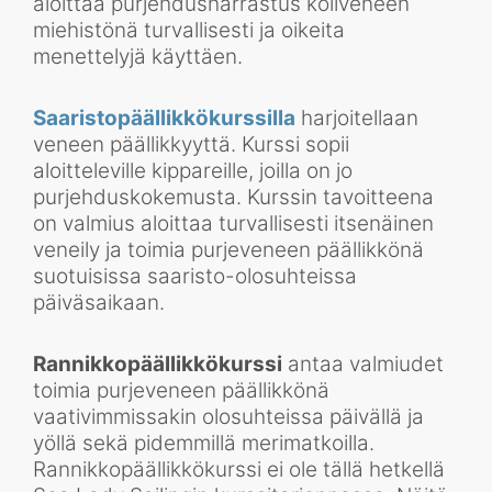
aloittaa purjehdusharrastus köliveneen
miehistönä turvallisesti ja oikeita
menettelyjä käyttäen.
Saaristopäällikkökurssilla
harjoitellaan
veneen päällikkyyttä. Kurssi sopii
aloitteleville kippareille, joilla on jo
purjehduskokemusta. Kurssin tavoitteena
on valmius aloittaa turvallisesti itsenäinen
veneily ja toimia purjeveneen päällikkönä
suotuisissa saaristo-olosuhteissa
päiväsaikaan.
Rannikkopäällikkökurssi
antaa valmiudet
toimia purjeveneen päällikkönä
vaativimmissakin olosuhteissa päivällä ja
yöllä sekä pidemmillä merimatkoilla.
Rannikkopäällikkökurssi ei ole tällä hetkellä