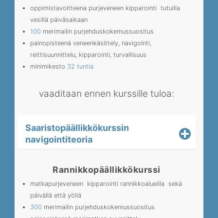
oppimistavoitteena purjeveneen kipparointi tutuilla
vesillä päiväsaikaan
100
merimailin purjehduskokemussuositus
painopisteenä veneenkäsittely, navigointi,
reittisuunnittelu, kipparointi, turvallisuus
minimikesto
32 tuntia
vaaditaan ennen kurssille tuloa:
Saaristopäällikkökurssin
navigointiteoria
Rannikkopäällikkökurssi
matkapurjeveneen kipparointi rannikkoalueilla sekä
päivällä että yöllä
300
merimailin purjehduskokemussuositus