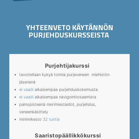
YHTEENVETO KÄYTÄNNÖN
PURJEHDUSKURSSEISTA
Purjehtijakurssi
tavoitellaan kykyä toimia purjeveneen miehistön
jäsenenä
ei vaadi
aikaisempaa purjehduskokemusta
ei vaadi
aikaisempaa navigointiosaamista
painopisteenä merimiestaidot, purjehdus,
veneenkäsittely
minimikesto
32 tuntia
Saaristopäällikkökurssi