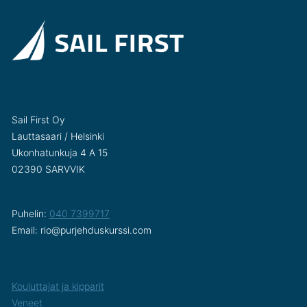
Sail First Oy
Lauttasaari / Helsinki
Ukonhatunkuja 4 A 15
02390 SARVVIK
Puhelin:
040 7399717
Email: rio@purjehduskurssi.com
Kouluttajat ja kipparit
Veneet