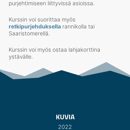
purjehtimiseen liittyvissä asioissa.
Kurssin voi suorittaa myös
retkipurjehduksella
rannikolla tai
Saaristomerellä.
Kurssin voi myös ostaa lahjakorttina
ystävälle.
KU
V
I
A
2022