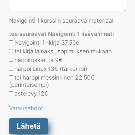
t
a
t
Navigointi 1 kurssiin seuraava materiaali
e
s
tee seuraavat Navigointi 1 lisävalinnat:
+
Navigointi 1 -kirja 37,50e
1
tai kirja lainaksi, sopimuksen mukaan
harjoituskartta 9€
harppi Linex 13€ (tarkempi)
tai harppi messinkinen 22,50€
(perinteisempi)
astelevy 12€
Varausehdot
Lähetä