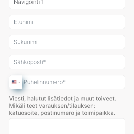
U
n
i
Viesti, halutut lisätiedot ja muut toiveet.
t
Mikäli teet varauksen/tilauksen:
e
katuosoite, postinumero ja toimipaikka.
d
S