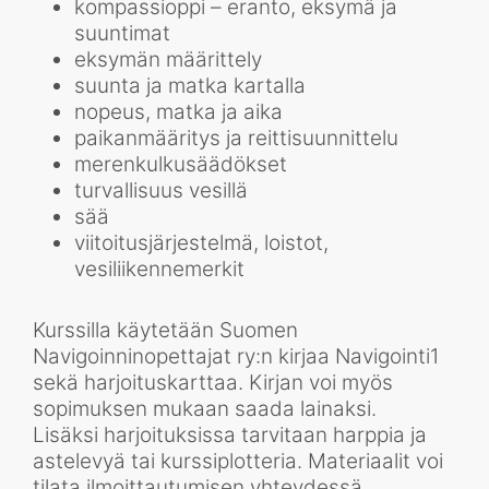
kompassioppi – eranto, eksymä ja
suuntimat
eksymän määrittely
suunta ja matka kartalla
nopeus, matka ja aika
paikanmääritys ja reittisuunnittelu
merenkulkusäädökset
turvallisuus vesillä
sää
viitoitusjärjestelmä, loistot,
vesiliikennemerkit
Kurssilla käytetään Suomen
Navigoinninopettajat ry:n kirjaa Navigointi1
sekä harjoituskarttaa. Kirjan voi myös
sopimuksen mukaan saada lainaksi.
Lisäksi harjoituksissa tarvitaan harppia ja
astelevyä tai kurssiplotteria. Materiaalit voi
tilata ilmoittautumisen yhteydessä