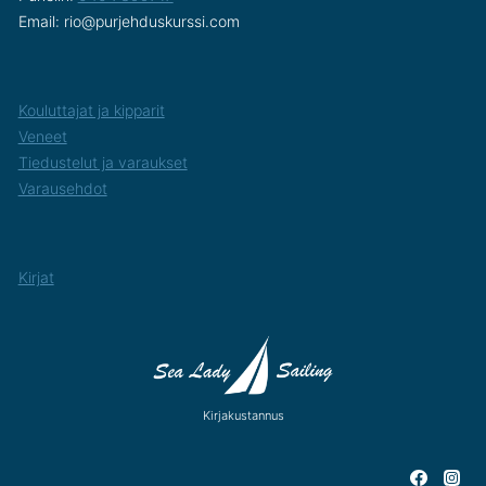
Email: rio@purjehduskurssi.com
Kouluttajat ja kipparit
Veneet
Tiedustelut ja varaukset
Varausehdot
Kirjat
Kirjakustannus